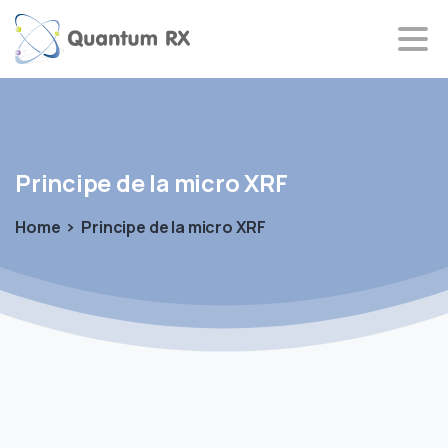
Principe
de
la
micro
XRF
Home
Principe de la micro XRF