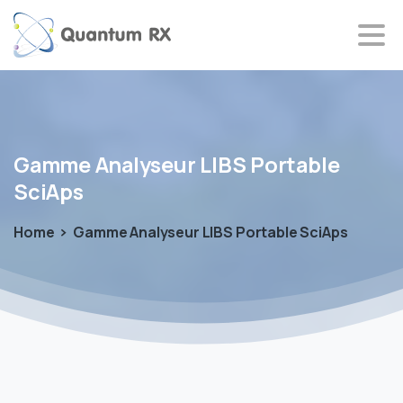
Gamme
Analyseur
LIBS
Portable
SciAps
Home
Gamme Analyseur LIBS Portable SciAps