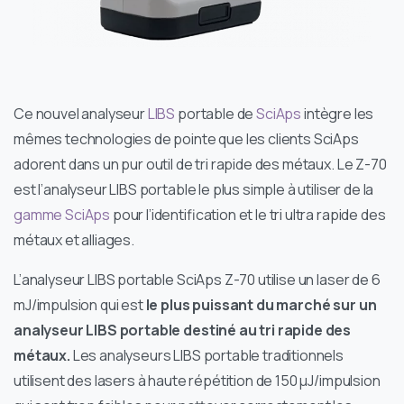
Ce nouvel analyseur
LIBS
portable de
SciAps
intègre les
mêmes technologies de pointe que les clients SciAps
adorent dans un pur outil de tri rapide des métaux. Le Z-70
est l’analyseur LIBS portable le plus simple à utiliser de la
gamme SciAps
pour l’identification et le tri ultra rapide des
métaux et alliages.
L’analyseur LIBS portable SciAps Z-70 utilise un laser de 6
mJ/impulsion qui est
le plus puissant du marché sur un
analyseur LIBS portable destiné au tri rapide des
métaux.
Les analyseurs LIBS portable traditionnels
utilisent des lasers à haute répétition de 150 μJ/impulsion