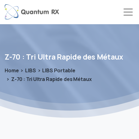
Z-70
:
Tri
Ultra
Rapide
des
Métaux
Home
LIBS
LIBS Portable
Z-70 : Tri Ultra Rapide des Métaux