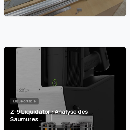
LIBS Portable
Z-9 Liquidator : Analyse des
Saumures…