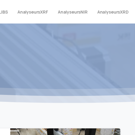
LIBS
Analyseurs
XRF
Analyseurs
NIR
Analyseurs
XRD