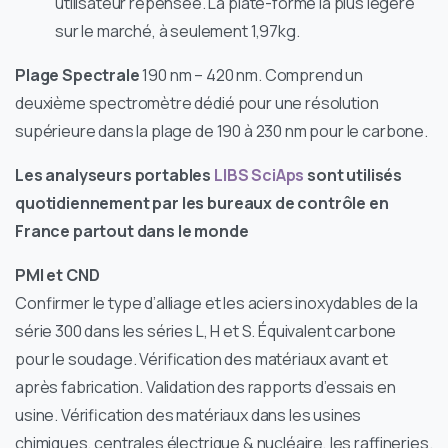
utilisateur repensée. La plate-forme la plus légère
sur le marché, à seulement 1,97kg.
Plage Spectrale
190 nm – 420 nm. Comprend un
deuxième spectromètre dédié pour une résolution
supérieure dans la plage de 190 à 230 nm pour le carbone.
Les analyseurs portables
LIBS
SciAps
sont utilisés
quotidiennement par les bureaux de contrôle en
France partout dans le monde
PMI et CND
Confirmer le type d’alliage et les aciers inoxydables de la
série 300 dans les séries L, H et S. Équivalent carbone
pour le soudage. Vérification des matériaux avant et
après fabrication. Validation des rapports d’essais en
usine. Vérification des matériaux dans les usines
chimiques, centrales électrique & nucléaire, les raffineries.