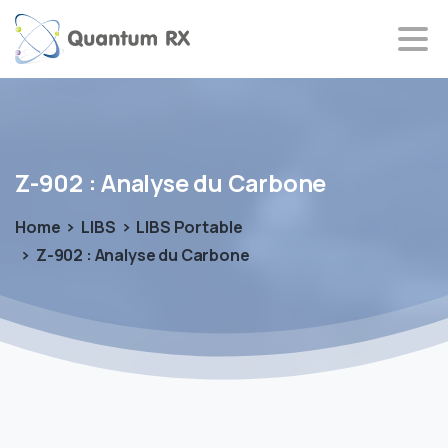
Z-902
:
Analyse
du
Carbone
Home
LIBS
LIBS Portable
Z-902 : Analyse du Carbone