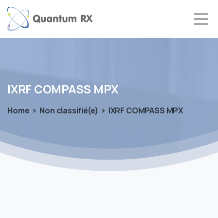
IXRF
COMPASS
MPX
Home
Non classifié(e)
IXRF COMPASS MPX